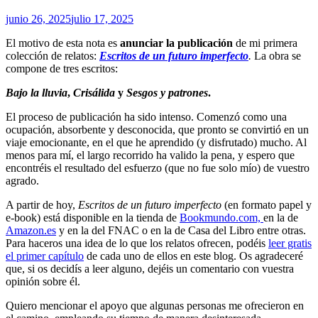
junio 26, 2025
julio 17, 2025
El motivo de esta nota es
anunciar la publicación
de mi primera
colección de relatos:
Escritos de un futuro imperfecto
.
La obra se
compone de tres escritos:
Bajo la lluvia
,
Crisálida
y
Sesgos y patrones
.
El proceso de publicación ha sido intenso. Comenzó como una
ocupación, absorbente y desconocida, que pronto se convirtió en un
viaje emocionante, en el que he aprendido (y disfrutado) mucho. Al
menos para mí, el largo recorrido ha valido la pena, y espero que
encontréis el resultado del esfuerzo (que no fue solo mío) de vuestro
agrado.
A partir de hoy,
Escritos de un futuro imperfecto
(en formato papel y
e-book) está disponible en la tienda de
Bookmundo.com,
en la de
Amazon.es
y en la del FNAC o en la de Casa del Libro entre otras.
Para haceros una idea de lo que los relatos ofrecen, podéis
leer gratis
el primer capítulo
de cada uno de ellos en este blog. Os agradeceré
que, si os decidís a leer alguno, dejéis un comentario con vuestra
opinión sobre él.
Quiero mencionar el apoyo que algunas personas me ofrecieron en