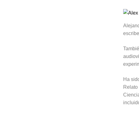
Alejan
escribe
Tambié
audiovi
experi
Ha sido
Relato
Ciencia
incluid